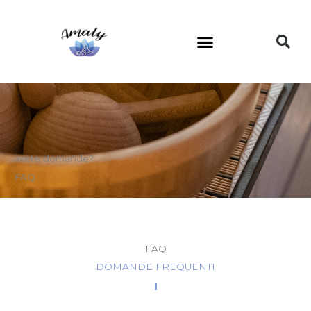
Vai
al
contenuto
avete domande?
FAQ
FAQ
DOMANDE FREQUENTI